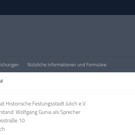
lichungen
Nützliche Informationen und Formulare
UM
at Historische Festungsstadt Jülich e.V.
rstand: Wolfgang Gunia als Sprecher
sstraße 10
ich