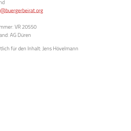
nd
o@buergerbeirat.org
ummer: VR 20550
tand: AG Düren
lich für den Inhalt: Jens Hövelmann