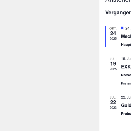
Datum
Vergangen
wählen.
Her
24.
OKT.
24
Mech
2025
Haupt
19. Ju
JULI
19
EXK
2025
Nörve
Kosten
22. Ju
JULI
22
Guid
2023
Probs