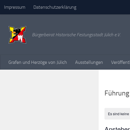
Impressum
Datenschutzerklärung
Unter dem Inhalt
Bürgerbeirat Historische Festungsstadt Jülich e.V.
Grafen und Herzöge von Jülich
Ausstellungen
Veröffent
Führung
Es sind keine
Anstehe