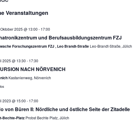
e Veranstaltungen
vorgehoben
 Oktober 2025 @ 13:00
-
17:00
atronikzentrum und Berufsausbildungszentrum FZJ
wache Forschungszentrum FZJ , Leo Brandt-Straße
Leo-Brandt-Straße, Jülich
li 2025 @ 13:30
-
17:30
URSION NACH NÖRVENICH
nich
Kastanienweg, Nörvenich
los
li 2023 @ 15:00
-
17:00
o von Büren II: Nördliche und östliche Seite der Zitadelle
t-Bechte-Platz
Probst Bechte Platz, Jülich