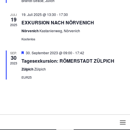
Brandt-Straße, Jülich
t
t
u
u
19. Juli 2025 @ 13:30
-
17:30
JULI
19
n
n
EXKURSION NACH NÖRVENICH
2025
g
g
Nörvenich
Kastanienweg, Nörvenich
e
A
Kostenlos
n
n
S
s
Hervorgehoben
30. September 2023 @ 09:00
-
17:42
SEP.
u
i
30
Tagesexkursion: RÖMERSTADT ZÜLPICH
c
c
2023
h
h
Zülpich
Zülpich
e
t
EUR25
u
e
n
n
d
-
A
N
n
a
s
v
i
i