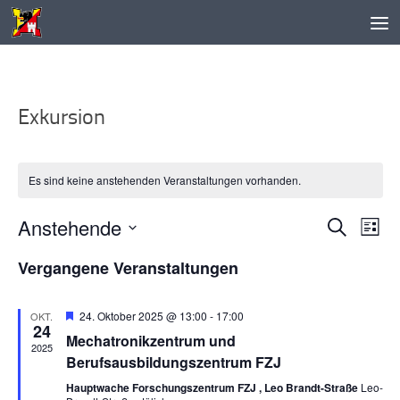
Unter dem Inhalt
Exkursion
Es sind keine anstehenden Veranstaltungen vorhanden.
Anstehende
V
V
Suche
Liste
e
e
Datum
Vergangene Veranstaltungen
r
r
wählen.
a
a
n
n
Hervorgehoben
24. Oktober 2025 @ 13:00
-
17:00
OKT.
24
s
s
Mechatronikzentrum und
2025
t
t
Berufsausbildungszentrum FZJ
a
a
Hauptwache Forschungszentrum FZJ , Leo Brandt-Straße
Leo-
l
l